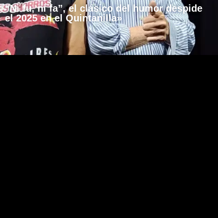
“Ni fu, ni fa”, el clásico del humor despide
el 2025 en el Quintanilla»