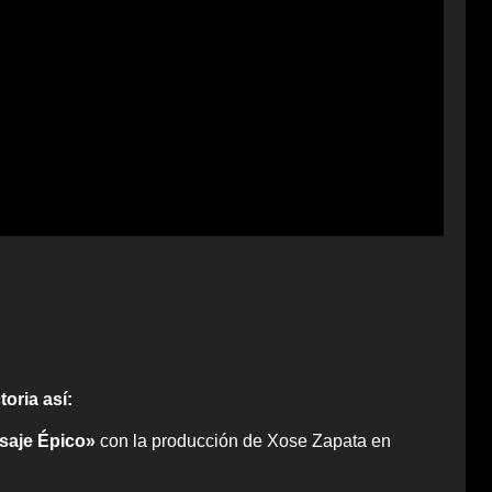
toria así:
saje Épico»
con la producción de Xose Zapata en