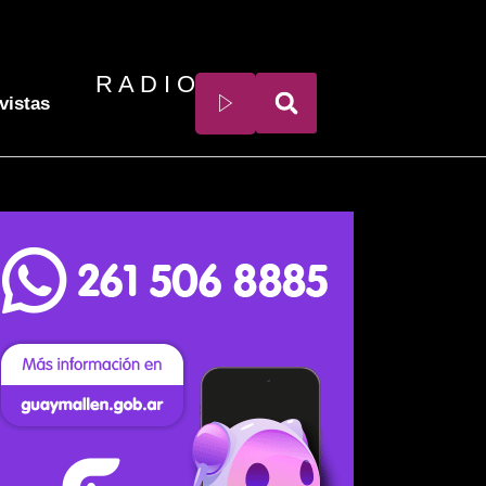
R A D I O
vistas