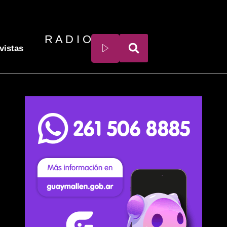
R A D I O
vistas