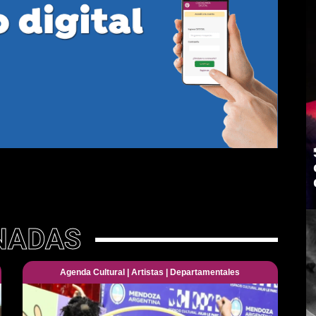
NADAS
Agenda Cultural
|
Artistas
|
Departamentales