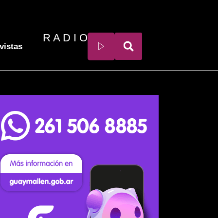
R A D I O
vistas