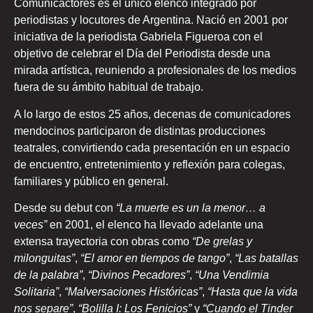
Comunicactores es el único elenco integrado por
periodistas y locutores de Argentina. Nació en 2001 por
iniciativa de la periodista Gabriela Figueroa con el
objetivo de celebrar el Día del Periodista desde una
mirada artística, reuniendo a profesionales de los medios
fuera de su ámbito habitual de trabajo.
A lo largo de estos 25 años, decenas de comunicadores
mendocinos participaron de distintas producciones
teatrales, convirtiendo cada presentación en un espacio
de encuentro, entretenimiento y reflexión para colegas,
familiares y público en general.
Desde su debut con
“La muerte es un la menor… a
veces”
en 2001, el elenco ha llevado adelante una
extensa trayectoria con obras como
“De grelas y
milonguitas”
,
“El amor en tiempos de tango”
,
“Las batallas
de la palabra”
,
“Divinos Pecadores”
,
“Una Vendimia
Solitaria”
,
“Malversaciones Históricas”
,
“Hasta que la vida
nos separe”
,
“Bolilla I: Los Fenicios”
y
“Cuando el Tinder