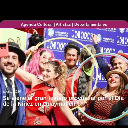
Agenda Cultural
|
Artistas
|
Departamentales
agosto, 2026
Se viene el gran festejo provincial por el Día
de la Niñez en Guaymallén