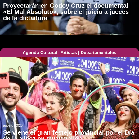
Proyectarán en Godoy Cruz el documental
«El Mal Absoluto», sobre el juicio a jueces
de la dictadura
Agenda Cultural
|
Artistas
|
Departamentales
agosto, 2026
Se viene el gran festejo provincial por el Día
de la Niñez en Guaymallén