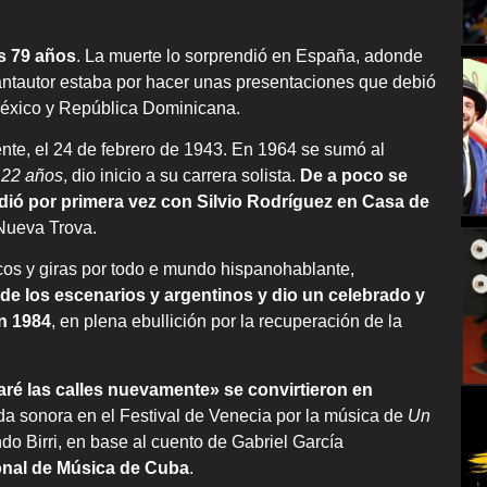
os 79 años
. La muerte lo sorprendió en España, adonde
antautor estaba por hacer unas presentaciones que debió
 México y República Dominicana.
ente, el 24 de febrero de 1943. En 1964 se sumó al
 22 años
, dio inicio a su carrera solista.
De a poco se
cidió por primera vez con Silvio Rodríguez en Casa de
 Nueva Trova.
os y giras por todo e mundo hispanohablante,
 de los escenarios y argentinos y dio un celebrado y
en 1984
, en plena ebullición por la recuperación de la
é las calles nuevamente» se convirtieron en
da sonora en el Festival de Venecia por la música de
Un
o Birri, en base al cuento de Gabriel García
ional de Música de Cuba
.