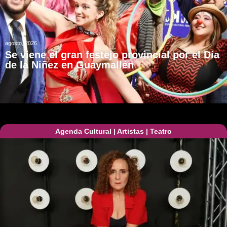
agosto, 2026
Se viene el gran festejo provincial por el Día
de la Niñez en Guaymallén
Agenda Cultural
|
Artistas
|
Teatro