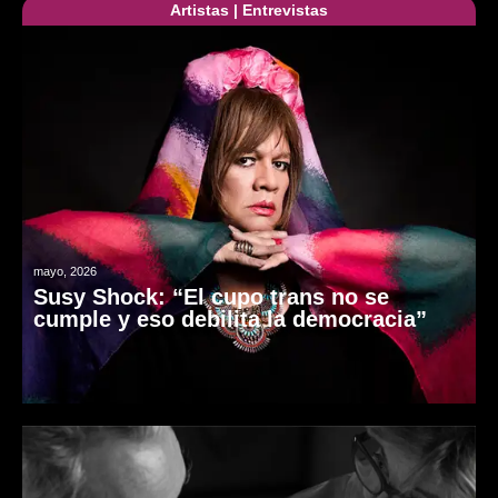
Artistas
|
Entrevistas
mayo, 2026
Susy Shock: “El cupo trans no se
cumple y eso debilita la democracia”