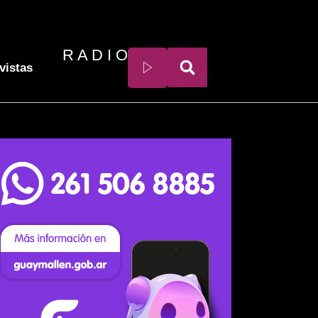
R A D I O
vistas