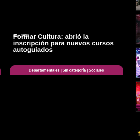
Formar Cultura: abrió la
abril, 2023
inscripción para nuevos cursos
autoguiados
Departamentales
|
Sin categoría
|
Sociales