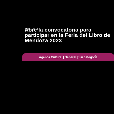
Abre la convocatoria para
junio, 2023
participar en la Feria del Libro de
Mendoza 2023
Agenda Cultural
|
General
|
Sin categoría