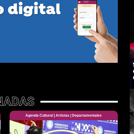
NADAS
Agenda Cultural
|
Artistas
|
Departamentales