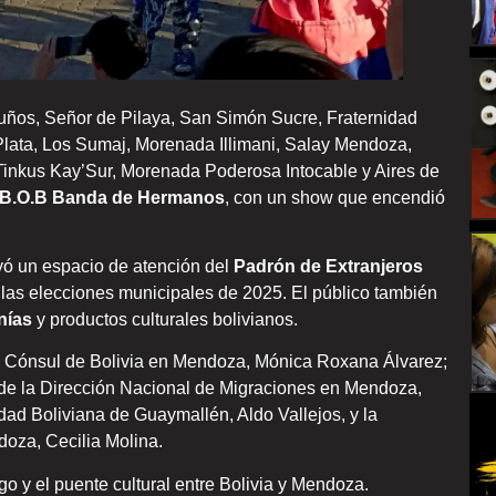
uños, Señor de Pilaya, San Simón Sucre, Fraternidad
 Plata, Los Sumaj, Morenada Illimani, Salay Mendoza,
Tinkus Kay’Sur, Morenada Poderosa Intocable y Aires de
 B.O.B Banda de Hermanos
, con un show que encendió
uyó un espacio de atención del
Padrón de Extranjeros
a las elecciones municipales de 2025. El público también
nías
y productos culturales bolivianos.
la Cónsul de Bolivia en Mendoza, Mónica Roxana Álvarez;
de la Dirección Nacional de Migraciones en Mendoza,
dad Boliviana de Guaymallén, Aldo Vallejos, y la
oza, Cecilia Molina.
go y el puente cultural entre Bolivia y Mendoza.