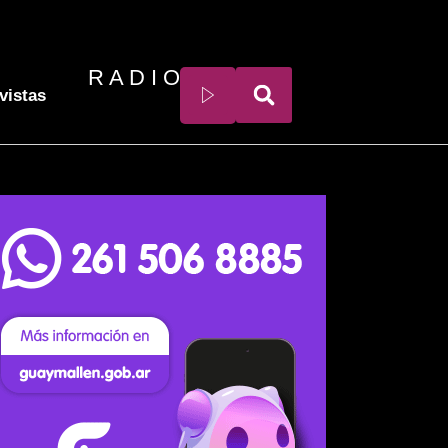
R A D I O
vistas