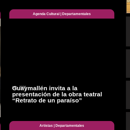
Agenda Cultural
|
Departamentales
Guaymallén invita a la
julio, 2026
presentación de la obra teatral
“Retrato de un paraíso”
Artistas
|
Departamentales