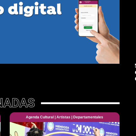
NADAS
Agenda Cultural
|
Artistas
|
Departamentales