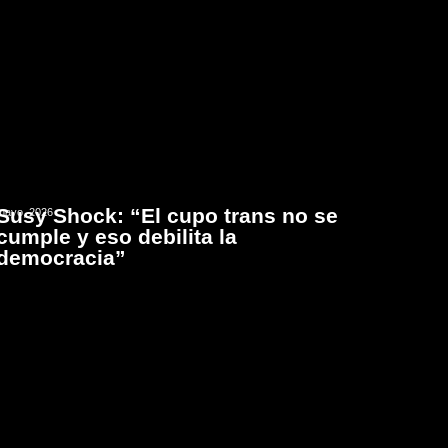
Susy Shock: “El cupo trans no se
mayo, 2026
cumple y eso debilita la
democracia”