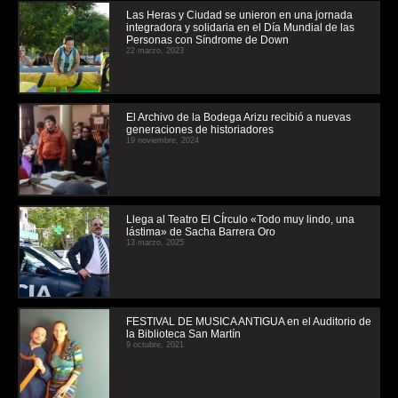
Las Heras y Ciudad se unieron en una jornada
integradora y solidaria en el Día Mundial de las
Personas con Síndrome de Down
22 marzo, 2023
El Archivo de la Bodega Arizu recibió a nuevas
generaciones de historiadores
19 noviembre, 2024
Llega al Teatro El CÍrculo «Todo muy lindo, una
lástima» de Sacha Barrera Oro
13 marzo, 2025
FESTIVAL DE MUSICA ANTIGUA en el Auditorio de
la Biblioteca San Martín
9 octubre, 2021