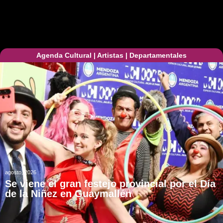
Agenda Cultural
|
Artistas
|
Departamentales
agosto, 2026
Se viene el gran festejo provincial por el Día
de la Niñez en Guaymallén