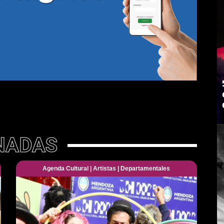
NADAS
Agenda Cultural
|
Artistas
|
Departamentales