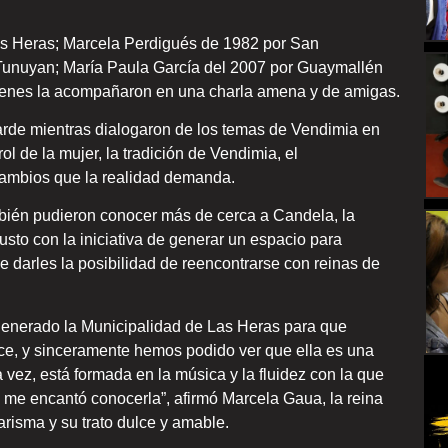
Las Heras; Marcela Perdigués de 1982 por San
Tunuyan; María Paula García del 2007 por Guaymallén
ienes la acompañaron en una charla amena y de amigas.
tarde mientras dialogaron de los temas de Vendimia en
ol de la mujer, la tradición de Vendimia, el
cambios que la realidad demanda.
ién pudieron conocer más de cerca a Candela, la
usto con la iniciativa de generar un espacio para
 darles la posibilidad de reencontrarse con reinas de
generado la Municipalidad de Las Heras para que
, y sinceramente hemos podido ver que ella es una
a vez, está formada en la música y la fluidez con la que
d me encantó conocerla”, afirmó Marcela Gaua, la reina
arisma y su trato dulce y amable.