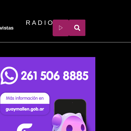
R A D I O
vistas