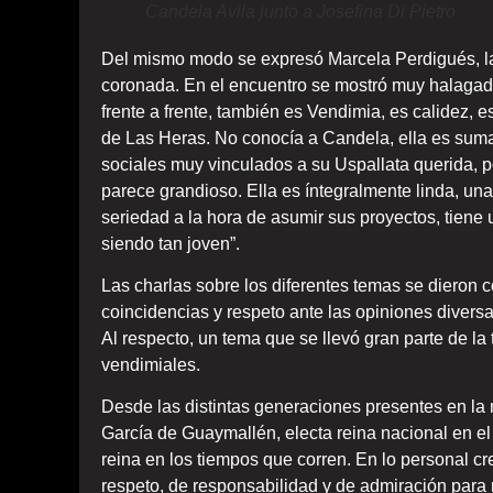
Candela Avila junto a Josefina Di Pietro
Del mismo modo se expresó Marcela Perdigués, la
coronada. En el encuentro se mostró muy halagada p
frente a frente, también es Vendimia, es calidez, e
de Las Heras. No conocía a Candela, ella es sum
sociales muy vinculados a su Uspallata querida, 
parece grandioso. Ella es íntegralmente linda, una 
seriedad a la hora de asumir sus proyectos, tien
siendo tan joven”.
Las charlas sobre los diferentes temas se dieron 
coincidencias y respeto ante las opiniones diversa
Al respecto, un tema que se llevó gran parte de la 
vendimiales.
Desde las distintas generaciones presentes en la
García de Guaymallén, electa reina nacional en el 
reina en los tiempos que corren. En lo personal c
respeto, de responsabilidad y de admiración para n