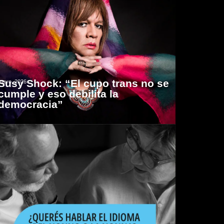
Susy Shock: “El cupo trans no se
mayo, 2026
cumple y eso debilita la
democracia”