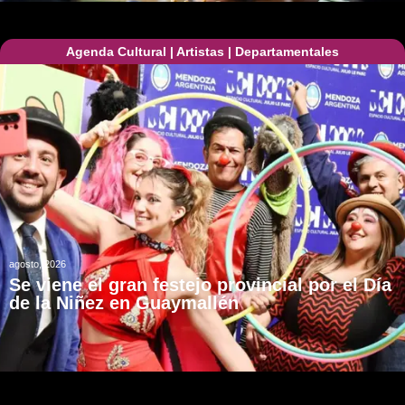
Agenda Cultural
|
Artistas
|
Departamentales
agosto, 2026
Se viene el gran festejo provincial por el Día
de la Niñez en Guaymallén