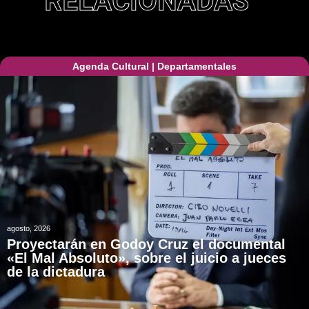
RELACIONADAS
Agenda Cultural
|
Departamentales
agosto, 2026
Proyectarán en Godoy Cruz el documental
«El Mal Absoluto», sobre el juicio a jueces
de la dictadura