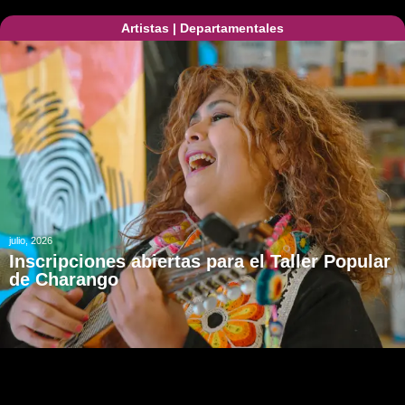
Artistas
|
Departamentales
julio, 2026
Inscripciones abiertas para el Taller Popular
de Charango