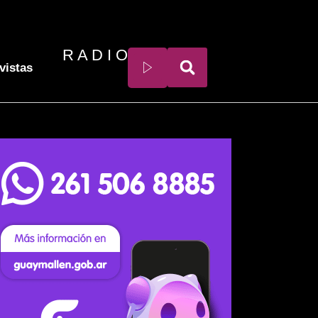
R A D I O
vistas