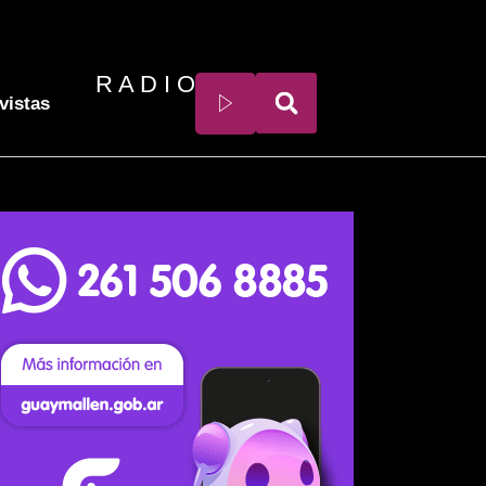
R A D I O
vistas