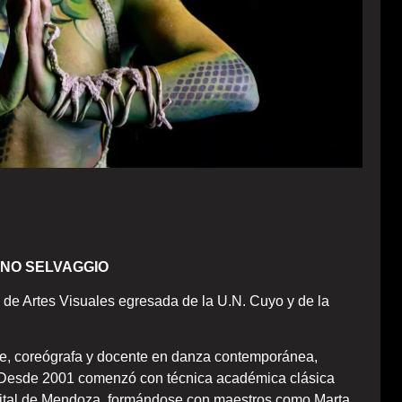
ENO SELVAGGIO
de Artes Visuales egresada de la U.N. Cuyo y de la
te, coreógrafa y docente en danza contemporánea,
al. Desde 2001 comenzó con técnica académica clásica
apital de Mendoza, formándose con maestros como Marta