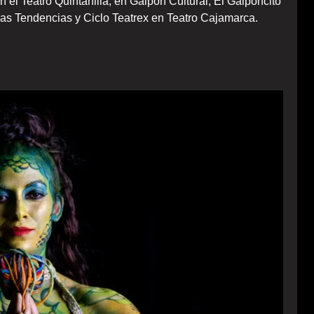
n el Teatro Quintanilla, en Galpón Cultural, El Galponcito
as Tendencias y Ciclo Teatrex en Teatro Cajamarca.