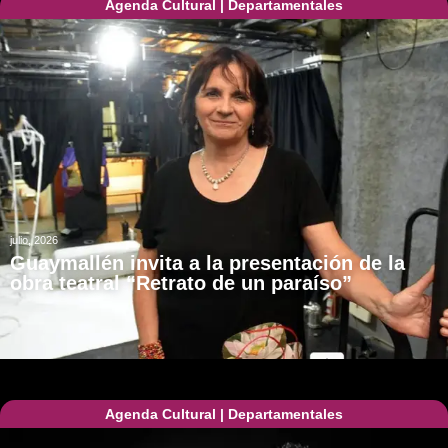
Agenda Cultural
|
Departamentales
julio, 2026
Guaymallén invita a la presentación de la
obra teatral “Retrato de un paraíso”
Agenda Cultural
|
Departamentales