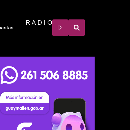
R A D I O
vistas