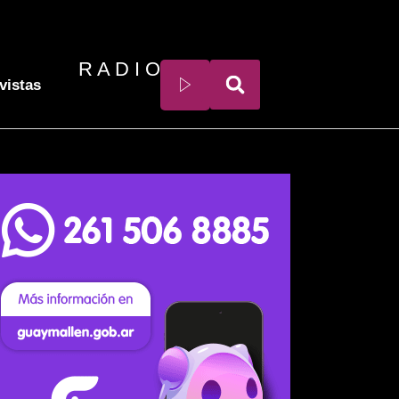
R A D I O
vistas