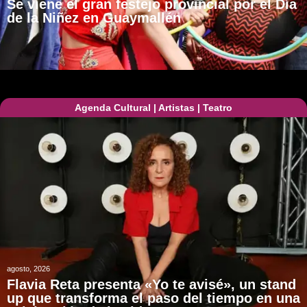
Se viene el gran festejo provincial por el Día
de la Niñez en Guaymallén
Agenda Cultural
|
Artistas
|
Teatro
agosto, 2026
Flavia Reta presenta «Yo te avisé», un stand
up que transforma el paso del tiempo en una