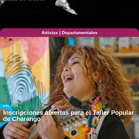
Artistas
|
Departamentales
julio, 2026
Inscripciones abiertas para el Taller Popular
de Charango