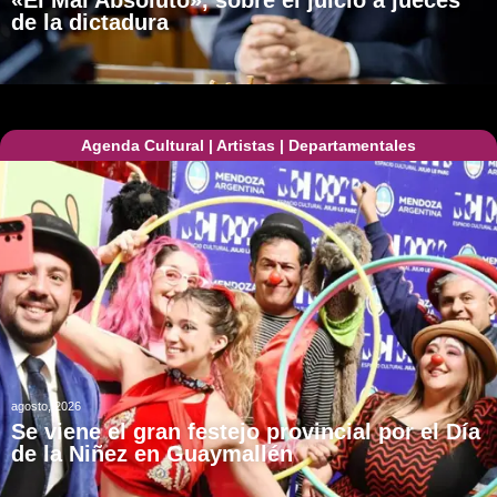
de la dictadura
Agenda Cultural
|
Artistas
|
Departamentales
agosto, 2026
Se viene el gran festejo provincial por el Día
de la Niñez en Guaymallén