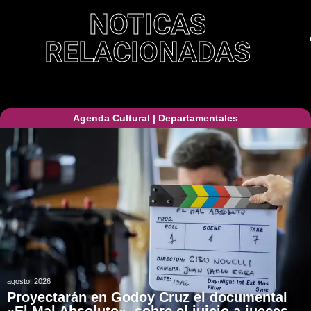
NOTICAS
RELACIONADAS
Agenda Cultural
|
Departamentales
agosto, 2026
Proyectarán en Godoy Cruz el documental
«El Mal Absoluto», sobre el juicio a jueces