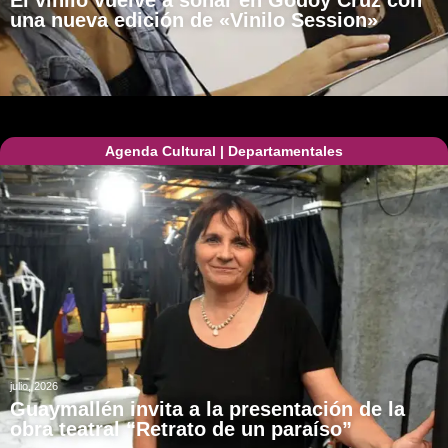
El vinilo vuelve a sonar en Godoy Cruz con
una nueva edición de «Vinilo Session»
Agenda Cultural
|
Departamentales
julio, 2026
Guaymallén invita a la presentación de la
obra teatral “Retrato de un paraíso”