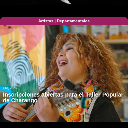
Artistas
|
Departamentales
julio, 2026
Inscripciones abiertas para el Taller Popular
de Charango