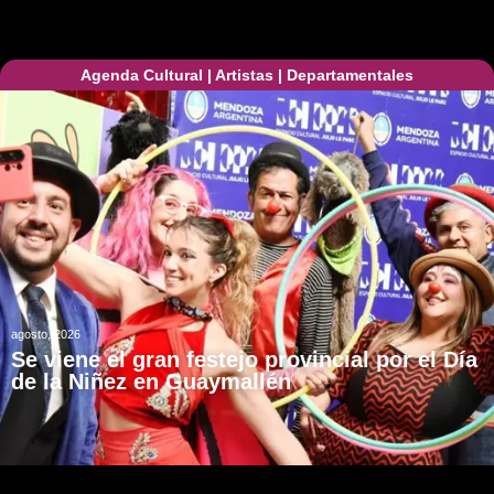
Agenda Cultural
|
Artistas
|
Departamentales
agosto, 2026
Se viene el gran festejo provincial por el Día
de la Niñez en Guaymallén