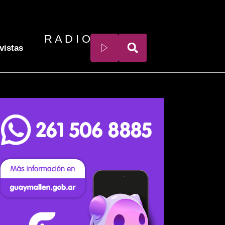
R A D I O
vistas