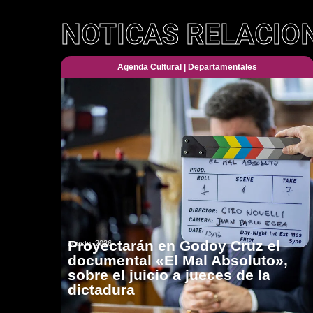
NOTICAS RELACIO
Agenda Cultural
|
Departamentales
Proyectarán en Godoy Cruz el
agosto, 2026
documental «El Mal Absoluto»,
sobre el juicio a jueces de la
dictadura