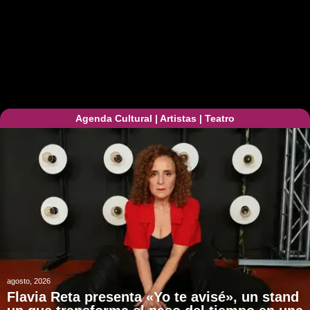
Agenda Cultural
|
Artistas
|
Teatro
agosto, 2026
Flavia Reta presenta «Yo te avisé», un stand