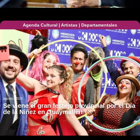
Agenda Cultural
|
Artistas
|
Departamentales
agosto, 2026
Se viene el gran festejo provincial por el Día
de la Niñez en Guaymallén