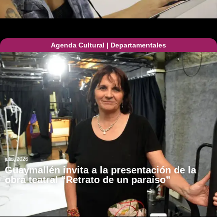
Agenda Cultural
|
Departamentales
julio, 2026
Guaymallén invita a la presentación de la
obra teatral “Retrato de un paraíso”