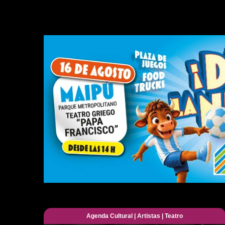
Agenda Cultural
|
Artistas
|
Teatro