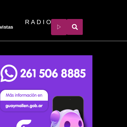
R A D I O
vistas