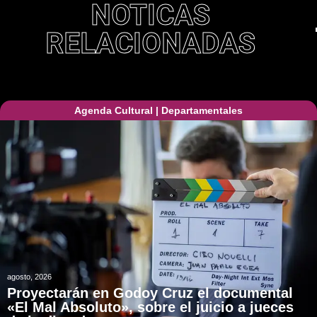
NOTICAS
RELACIONADAS
Agenda Cultural
|
Departamentales
agosto, 2026
Proyectarán en Godoy Cruz el documental
«El Mal Absoluto», sobre el juicio a jueces