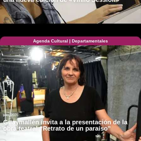
Agenda Cultural
|
Departamentales
julio, 2026
Guaymallén invita a la presentación de la
obra teatral “Retrato de un paraíso”