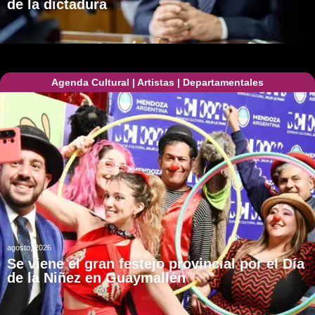
de la dictadura
Agenda Cultural
|
Artistas
|
Departamentales
agosto, 2026
Se viene el gran festejo provincial por el Día
de la Niñez en Guaymallén