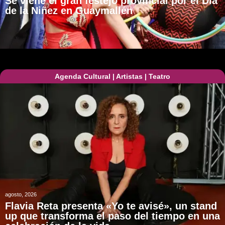
Se viene el gran festejo provincial por el Día
de la Niñez en Guaymallén
Agenda Cultural
|
Artistas
|
Teatro
agosto, 2026
Flavia Reta presenta «Yo te avisé», un stand
up que transforma el paso del tiempo en una