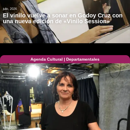
julio, 2026
El vinilo vuelve a sonar en Godoy Cruz con
una nueva edición de «Vinilo Session»
Agenda Cultural
|
Departamentales
julio, 2026