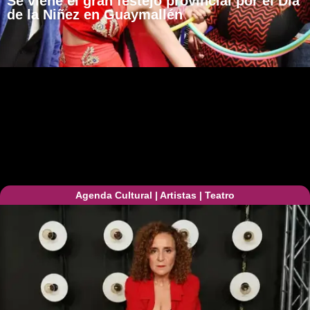
Se viene el gran festejo provincial por el Día
de la Niñez en Guaymallén
Agenda Cultural
|
Artistas
|
Teatro