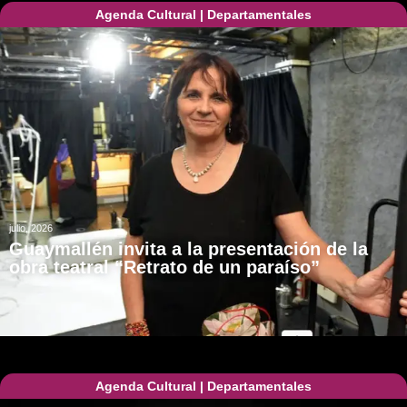
Agenda Cultural
|
Departamentales
julio, 2026
Guaymallén invita a la presentación de la
obra teatral “Retrato de un paraíso”
Agenda Cultural
|
Departamentales