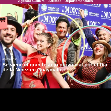
Agenda Cultural
|
Artistas
|
Departamentales
agosto, 2026
Se viene el gran festejo provincial por el Día
de la Niñez en Guaymallén