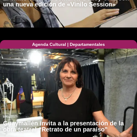
una nueva edición de «Vinilo Session»
Agenda Cultural
|
Departamentales
julio, 2026
Guaymallén invita a la presentación de la
obra teatral “Retrato de un paraíso”