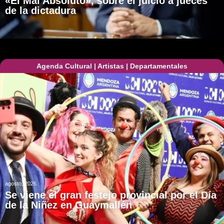
«El Mal Absoluto», sobre el juicio a jueces
de la dictadura
Agenda Cultural
|
Artistas
|
Departamentales
agosto, 2026
Se viene el gran festejo provincial por el Día
de la Niñez en Guaymallén