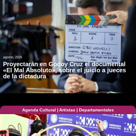
agosto, 2026
Proyectarán en Godoy Cruz el documental
«El Mal Absoluto», sobre el juicio a jueces
de la dictadura
Agenda Cultural
|
Artistas
|
Departamentales