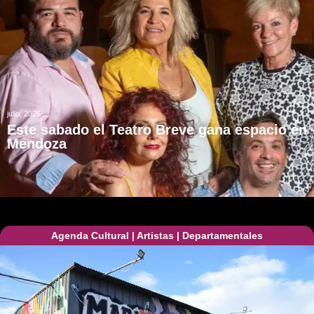
julio, 2026
Este sabado el Teatro Breve gana espacio en
Mendoza
Agenda Cultural
|
Artistas
|
Departamentales