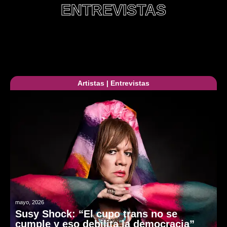
ENTREVISTAS
Artistas
|
Entrevistas
mayo, 2026
Susy Shock: “El cupo trans no se
cumple y eso debilita la democracia”