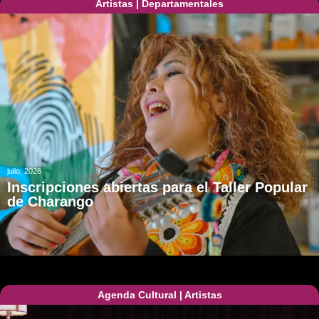
Artistas
|
Departamentales
julio, 2026
Inscripciones abiertas para el Taller Popular
de Charango
Agenda Cultural
|
Artistas