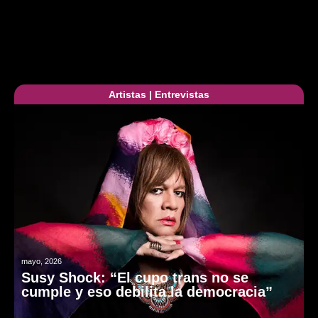
Artistas
|
Entrevistas
mayo, 2026
Susy Shock: “El cupo trans no se
cumple y eso debilita la democracia”