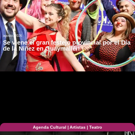
agosto, 2026
Se viene el gran festejo provincial por el Día
de la Niñez en Guaymallén
Agenda Cultural
|
Artistas
|
Teatro