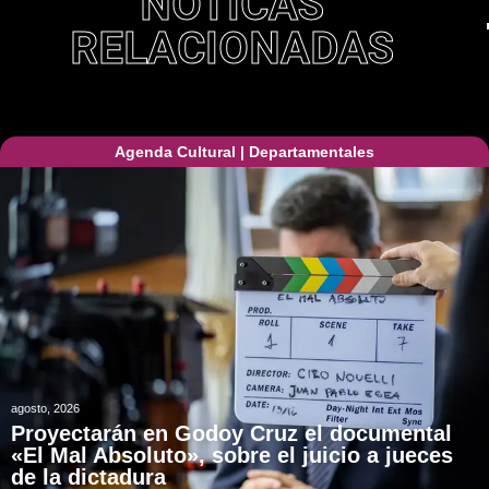
NOTICAS
RELACIONADAS
Agenda Cultural
|
Departamentales
agosto, 2026
Proyectarán en Godoy Cruz el documental
«El Mal Absoluto», sobre el juicio a jueces
de la dictadura