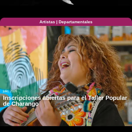
Artistas
|
Departamentales
julio, 2026
Inscripciones abiertas para el Taller Popular
de Charango