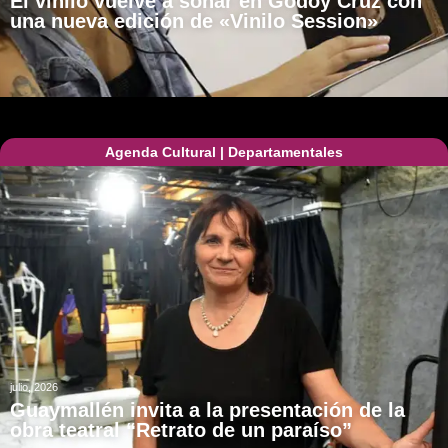
El vinilo vuelve a sonar en Godoy Cruz con
una nueva edición de «Vinilo Session»
Agenda Cultural
|
Departamentales
julio, 2026
Guaymallén invita a la presentación de la
obra teatral “Retrato de un paraíso”