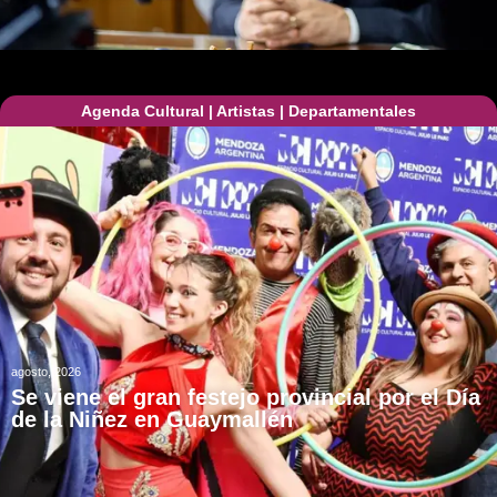
Agenda Cultural
|
Artistas
|
Departamentales
agosto, 2026
Se viene el gran festejo provincial por el Día
de la Niñez en Guaymallén