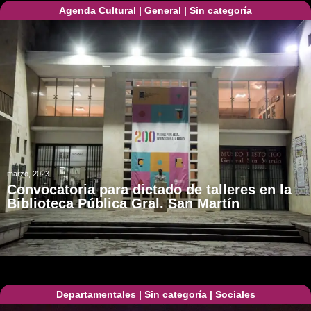
Agenda Cultural
|
General
|
Sin categoría
marzo, 2023
Convocatoria para dictado de talleres en la
Biblioteca Pública Gral. San Martín
Departamentales
|
Sin categoría
|
Sociales