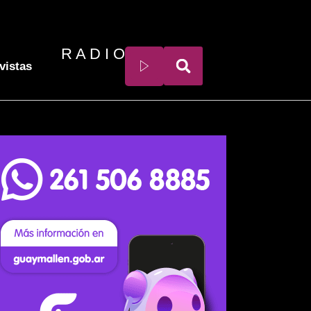
R A D I O
vistas