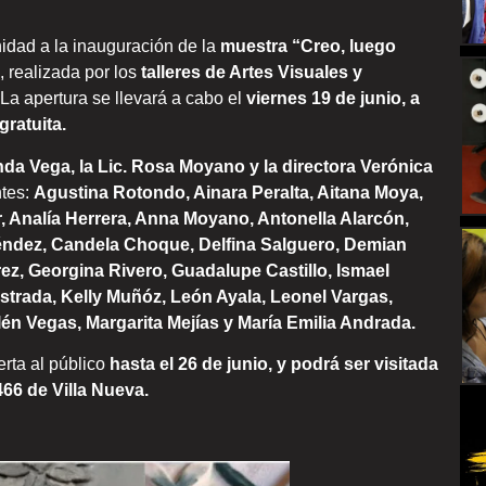
idad a la inauguración de la
muestra “Creo, luego
, realizada por los
talleres de Artes Visuales y
 La apertura se llevará a cabo el
viernes 19 de junio, a
gratuita.
da Vega, la Lic. Rosa Moyano y la directora Verónica
ntes:
Agustina Rotondo, Ainara Peralta, Aitana Moya,
, Analía Herrera, Anna Moyano, Antonella Alarcón,
éndez, Candela Choque, Delfina Salguero, Demian
árez, Georgina Rivero, Guadalupe Castillo, Ismael
strada, Kelly Muñóz, León Ayala, Leonel Vargas,
lén Vegas, Margarita Mejías y María Emilia Andrada.
rta al público
hasta el 26 de junio, y podrá ser visitada
466 de Villa Nueva.