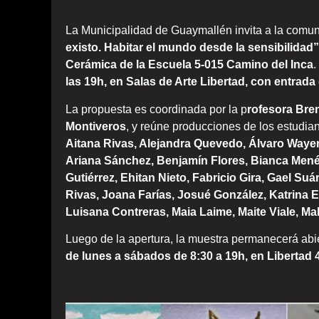
La Municipalidad de Guaymallén invita a la comun
existo. Habitar el mundo desde la sensibilidad”
Cerámica de la Escuela 5-015 Camino del Inca
.
las 19h, en Salas de Arte Libertad, con entrada 
La propuesta es coordinada por la p
rofesora Bren
Montiveros
, y reúne producciones de los estudia
Aitana Rivas, Alejandra Quevedo, Álvaro Wayer
Ariana Sánchez, Benjamín Flores, Bianca Men
Gutiérrez, Ehitan Nieto, Fabricio Gira, Gael Su
Rivas, Joana Farías, Josué González, Katrina E
Luisana Contreras, Maia Laime, Maite Viale, Ma
Luego de la apertura, la muestra permanecerá abie
de lunes a sábados de 8:30 a 19h, en Libertad 