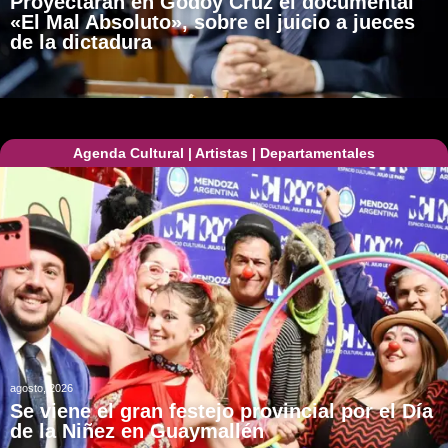
Proyectarán en Godoy Cruz el documental
«El Mal Absoluto», sobre el juicio a jueces
de la dictadura
Agenda Cultural
|
Artistas
|
Departamentales
agosto, 2026
Se viene el gran festejo provincial por el Día
de la Niñez en Guaymallén