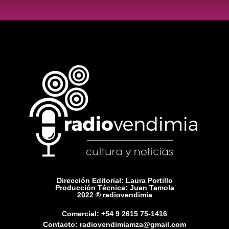
Dirección Editorial: Laura Portillo
Producción Técnica: Juan Tamola
2022 ® radiovendimia
Comercial: +54 9 2615 75-1416
Contacto: radiovendimiamza@gmail.com