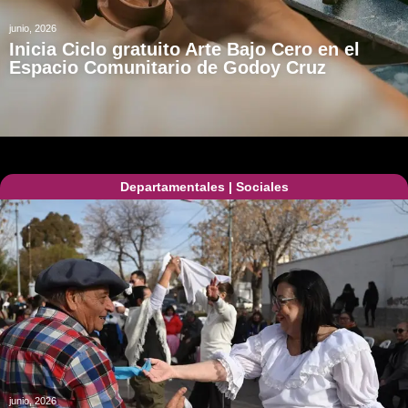
junio, 2026
Inicia Ciclo gratuito Arte Bajo Cero en el
Espacio Comunitario de Godoy Cruz
Departamentales
|
Sociales
junio, 2026