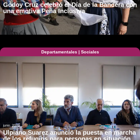
Godoy Cruz celebró el Día de la Bandera con
una emotiva Peña Inclusiva
Departamentales
|
Sociales
junio, 2026
Ulpiano Suarez anunció la puesta en marcha
de los refugios para personas en situación