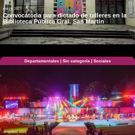
marzo, 2023
Convocatoria para dictado de talleres en la
Biblioteca Pública Gral. San Martín
Departamentales
|
Sin categoría
|
Sociales
diciembre, 2022