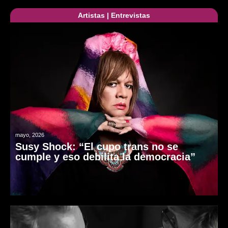
Artistas
|
Entrevistas
mayo, 2026
Susy Shock: “El cupo trans no se
cumple y eso debilita la democracia”