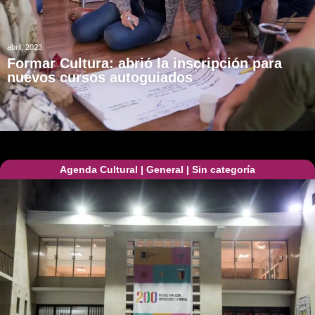
abril, 2023
Formar Cultura: abrió la inscripción para
nuevos cursos autoguiados
Agenda Cultural
|
General
|
Sin categoría