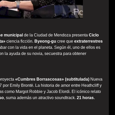
ne municipal
de la Ciudad de Mendoza presenta
Ciclo
ta»
ciencia ficción.
Byeong-gu
cree que
extraterrestres
ar con la vida en el planeta. Según él, uno de ellos es
on la ayuda de su novia, secuestra para obtener
proyecta
«Cumbres Borrascosas» (subtitulada)
Nueva
por Emily Brontë. La historia de amor entre Heathcliff y
as como Margot Robbie y Jacob Elordi. El icónico relato
so
, suma además un atractivo soundtrack.
21 horas.