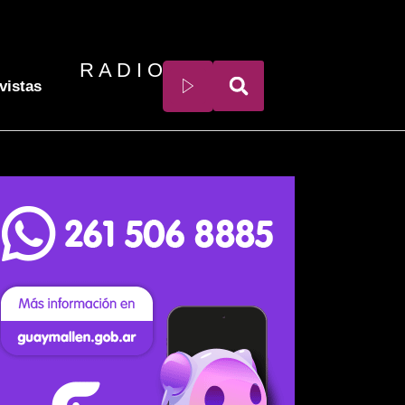
R A D I O
vistas