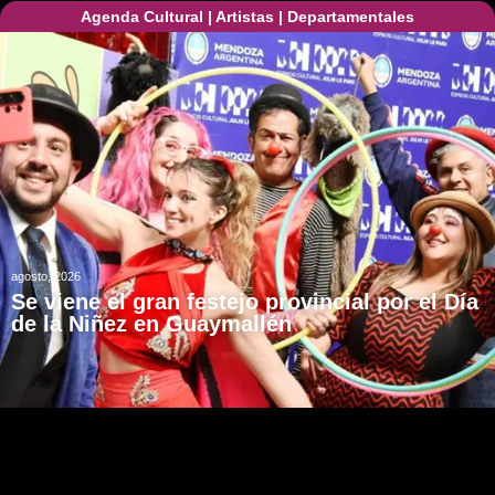
Agenda Cultural
|
Artistas
|
Departamentales
agosto, 2026
Se viene el gran festejo provincial por el Día
de la Niñez en Guaymallén