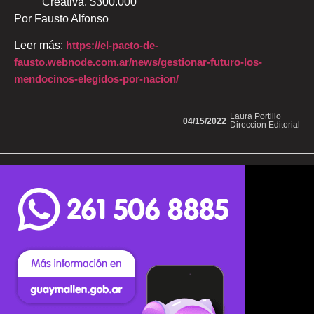
Creativa. $300.000
Por Fausto Alfonso
Leer más:
https://el-pacto-de-
fausto.webnode.com.ar/news/gestionar-futuro-los-
mendocinos-elegidos-por-nacion/
Laura Portillo
04/15/2022
Direccion Editorial