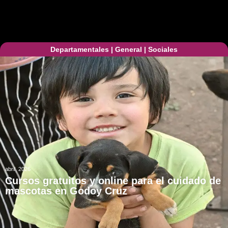
Departamentales
|
General
|
Sociales
abril, 2026
Cursos gratuitos y online para el cuidado de
mascotas en Godoy Cruz