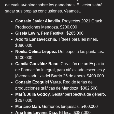
de evaluar/opinar sobre los ganadores. El lector sabrá
sacar sus propias conclusiones. Veamos…
Gonzalo Javier Altavilla.
Proyectos 2021 Crack
Producciones Mendoza. $200.000
Gisela Levin.
Fem Festival. $265.000
Adolfo Lanzavecchia.
Títeres para les niñes.
$386.000
Noelia Celina Leppez.
Del papel a las pantallas.
$400.000
Camila González Raso.
Creación de un Espacio
de Formación Integral, para niñxs, adolescentes y
jóvenes adultxs del Barrio 26 de enero. $400.000
Gonzalo Ezequiel Varas.
Red de ferias de
producciones gráficas de Mendoza. $302.500
María Julia Godoy.
Gestar perspectiva de género.
$267.000
Mariano Mari.
Gorriones turquesas. $400.000
Ana Inés Leyens Díaz.
El feca. $387.000