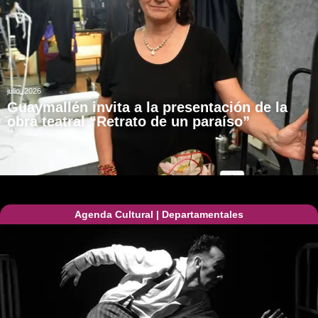
julio, 2026
Guaymallén invita a la presentación de la
obra teatral “Retrato de un paraíso”
Agenda Cultural
|
Departamentales