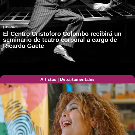
julio, 2026
El Centro Cristoforo Colombo recibirá un
seminario de teatro corporal a cargo de
Ricardo Gaete
Artistas
|
Departamentales