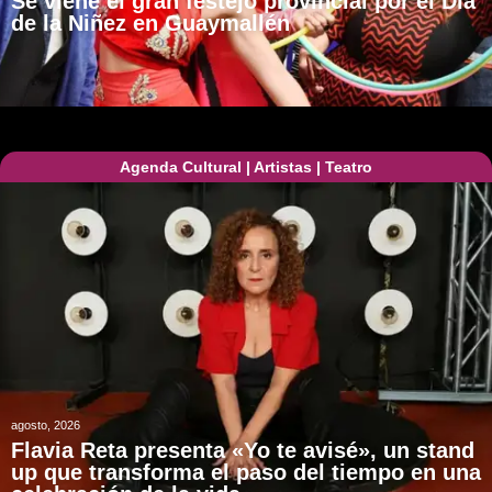
Se viene el gran festejo provincial por el Día
de la Niñez en Guaymallén
Agenda Cultural
|
Artistas
|
Teatro
agosto, 2026
Flavia Reta presenta «Yo te avisé», un stand
up que transforma el paso del tiempo en una