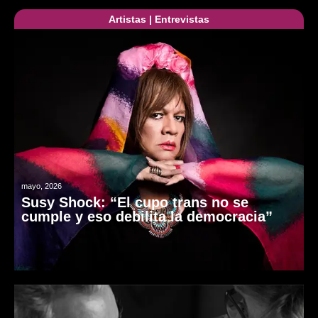
Artistas
|
Entrevistas
mayo, 2026
Susy Shock: “El cupo trans no se
cumple y eso debilita la democracia”