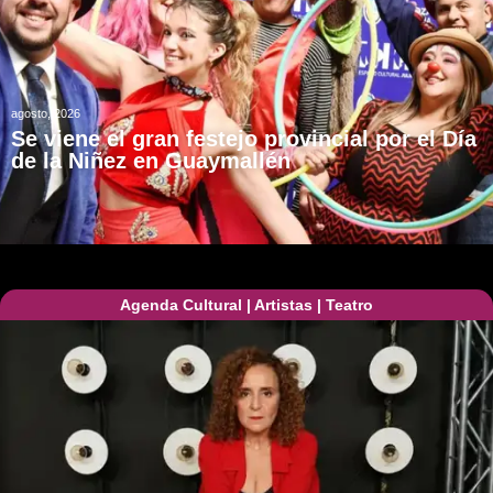
agosto, 2026
Se viene el gran festejo provincial por el Día
de la Niñez en Guaymallén
Agenda Cultural
|
Artistas
|
Teatro