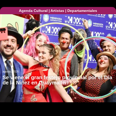
Agenda Cultural
|
Artistas
|
Departamentales
agosto, 2026
Se viene el gran festejo provincial por el Día
de la Niñez en Guaymallén