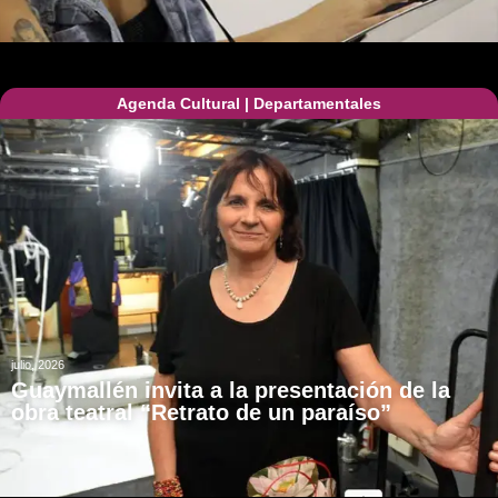
Agenda Cultural
|
Departamentales
julio, 2026
Guaymallén invita a la presentación de la
obra teatral “Retrato de un paraíso”