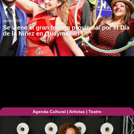
agosto, 2026
Se viene el gran festejo provincial por el Día
de la Niñez en Guaymallén
Agenda Cultural
|
Artistas
|
Teatro