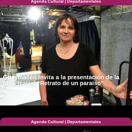
Agenda Cultural
|
Departamentales
julio, 2026
Guaymallén invita a la presentación de la
obra teatral “Retrato de un paraíso”
Agenda Cultural
|
Departamentales