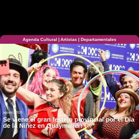
Agenda Cultural
|
Artistas
|
Departamentales
agosto, 2026
Se viene el gran festejo provincial por el Día
de la Niñez en Guaymallén