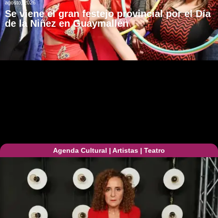
agosto, 2026
Se viene el gran festejo provincial por el Día
de la Niñez en Guaymallén
Agenda Cultural
|
Artistas
|
Teatro