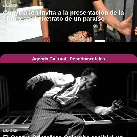
julio, 2026
Guaymallén invita a la presentación de la
obra teatral “Retrato de un paraíso”
Agenda Cultural
|
Departamentales
julio, 2026