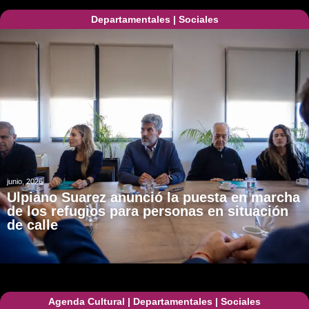
Departamentales
|
Sociales
junio, 2026
Ulpiano Suarez anunció la puesta en marcha
de los refugios para personas en situación
de calle
Agenda Cultural
|
Departamentales
|
Sociales