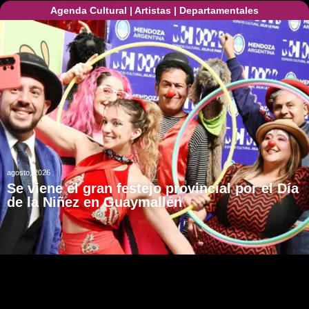
Agenda Cultural
|
Artistas
|
Departamentales
agosto, 2026
Se viene el gran festejo provincial por el Día
de la Niñez en Guaymallén