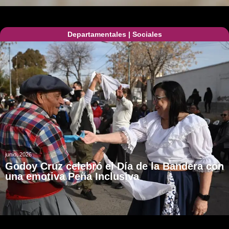
Departamentales
|
Sociales
junio, 2026
Godoy Cruz celebró el Día de la Bandera con
una emotiva Peña Inclusiva