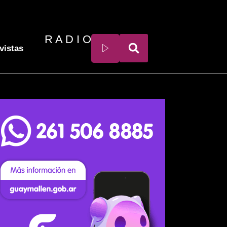
R A D I O
vistas